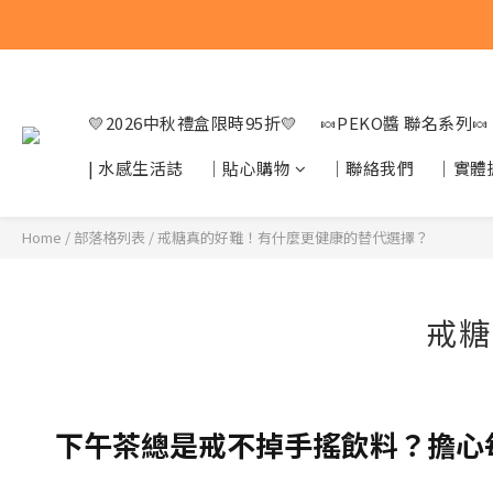
💛2026中秋禮盒限時95折💛
🍬PEKO醬 聯名系列🍬
| 水感生活誌
｜貼心購物
｜聯絡我們
｜實體
Home
/
部落格列表
/
戒糖真的好難！有什麼更健康的替代選擇？
戒糖
下午茶總是戒不掉手搖飲料？擔心