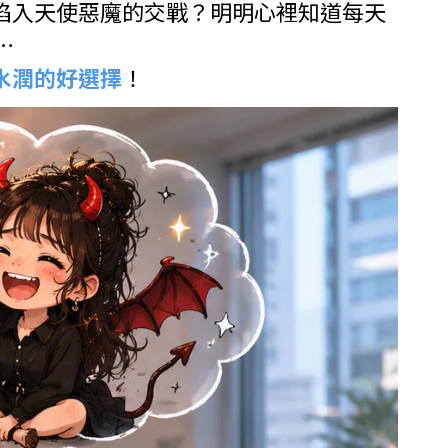
陷入天使惡魔的交戰？明明心裡知道每天
…
水潤的好選擇
！