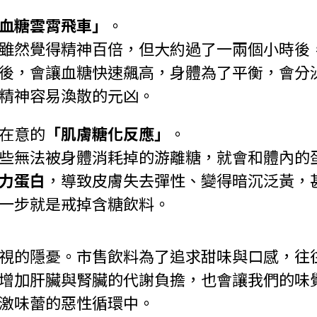
血糖雲霄飛車」
。
雖然覺得精神百倍，但大約過了一兩個小時後
後，會讓血糖快速飆高，身體為了平衡，會分
精神容易渙散的元凶。
在意的
「肌膚糖化反應」
。
些無法被身體消耗掉的游離糖，就會和體內的蛋
力蛋白
，導致皮膚失去彈性、變得暗沉泛黃，
一步就是戒掉含糖飲料。
視的隱憂。市售飲料為了追求甜味與口感，往
增加肝臟與腎臟的代謝負擔，也會讓我們的味
激味蕾的惡性循環中。