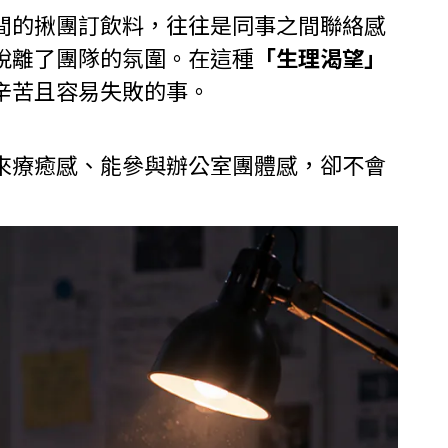
間的揪團訂飲料，往往是同事之間聯絡感
脫離了團隊的氛圍。在這種
「生理渴望」
辛苦且容易失敗的事。
來療癒感、能參與辦公室團體感，卻不會