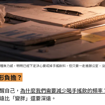
種無力感，明明已經下定決心要戒掉手搖飲料，但只要一走進辦公室，沒
形負擔？
醒自己，
為什麼我們需要減少喝手搖飲的頻率
遠比「變胖」還要深遠。