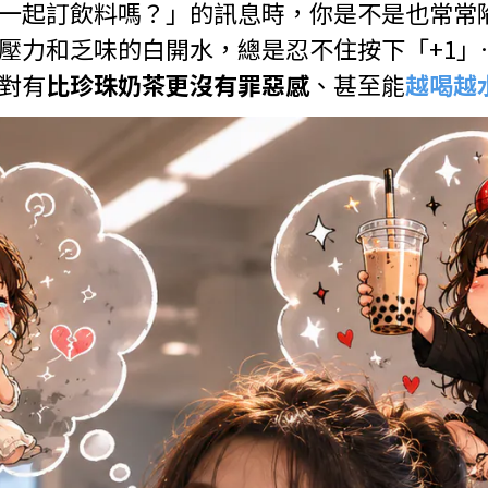
一起訂飲料嗎？」的訊息時，你是不是也常常
壓力和乏味的白開水，總是忍不住按下「+1」
對有
比珍珠奶茶更沒有罪惡感
、甚至能
越喝越