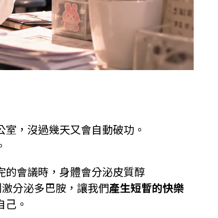
公室，沒過幾天又會自動破功。
。
完的會議時，身體會分泌皮質醇
並刺激分泌多巴胺，讓我們
產生短暫的快樂
自己。