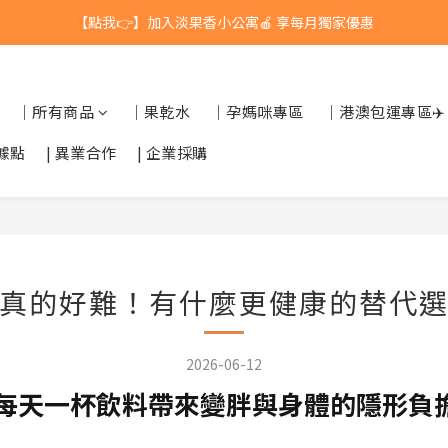
【點我👉】加入淡果香小公寓🍎 享每月獨家優惠
台灣$1200 免運 / 港澳 $5000 免運
台灣$1200 免運 / 港澳 $5000 免運
｜所有商品
｜果乾水
｜孕媽咪專區
｜港澳包運專區✈️
據點
| 異業合作
| 企業採購
真的好難！有什麼更健康的替代
2026-06-12
每天一杯飲料帶來變胖與身體的隱形負