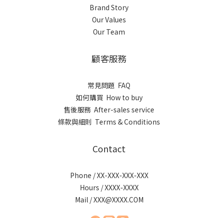
Brand Story
Our Values
Our Team
顧客服務
常見問題 FAQ
如何購買 How to buy
售後服務 After-sales service
條款與細則 Terms & Conditions
Contact
Phone / XX-XXX-XXX-XXX
Hours / XXXX-XXXX
Mail / XXX@XXXX.COM