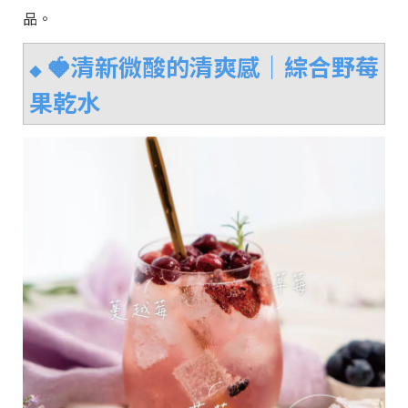
品。
🍓清新微酸的清爽感｜
綜合野莓
◆
果乾水