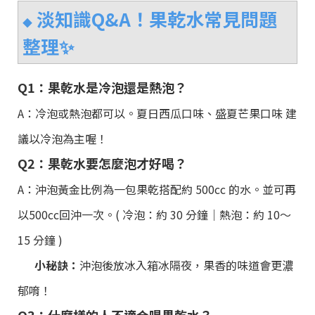
淡知識Q&A！果乾水常見問題
◆
整理✨
Q1：果乾水是冷泡還是熱泡？
A：冷泡或熱泡都可以。夏日西瓜口味、盛夏芒果口味 建
議以冷泡為主喔！
Q2：果乾水要怎麼泡才好喝？
A：沖泡黃金比例為一包果乾搭配約 500cc 的水。並可再
以500cc回沖一次。( 冷泡：約 30 分鐘｜熱泡：約 10～
15 分鐘 )
小秘訣：
沖泡後放冰入箱冰隔夜，果香的味道會更濃
郁唷！
Q3：什麼樣的人不適合喝果乾水？