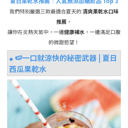
夏日果乾水推薦｜人氣無添加糖飲品 Top 3
我們特別嚴選三款最適合夏天的
清爽果乾水口味
推薦
，
讓你在炎熱天氣中，一邊
健康補水
，一邊滿足口腹
的微甜慾望！
🍉一口就涼快的秘密武器 |
夏日
◆
西瓜果乾水