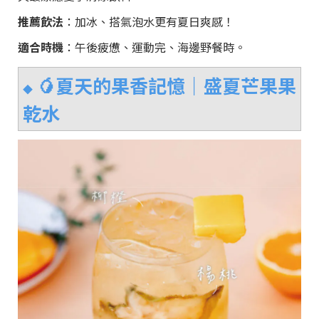
推薦飲法
：加冰、搭氣泡水更有夏日爽感！
適合時機
：午後疲憊、運動完、海邊野餐時。
🥭夏天的果香記憶｜
盛夏芒果果
◆
乾水