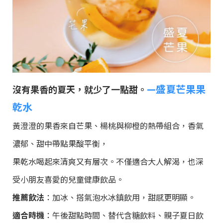
—盛夏芒果果
沒有果香的夏天，就少了一點甜。
乾水
黃澄澄的果香來自芒果、楊桃與柳橙的熱帶組合，香氣
濃郁、甜中帶點果酸平衡，
果乾水喝起來清爽又有層次。不僅適合大人解渴，也深
受小朋友喜愛的兒童健康飲品。
推薦飲法
：加冰、搭氣泡水冰鎮飲用，甜感更明顯。
適合時機
：午後甜點時間、替代含糖飲料、親子夏日飲