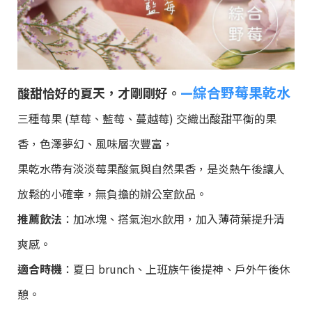
—綜合野莓果乾水
酸甜恰好的夏天，才剛剛好。
三種莓果 (草莓、藍莓、蔓越莓) 交織出酸甜平衡的果
香，色澤夢幻、風味層次豐富，
果乾水帶有淡淡莓果酸氣與自然果香，是炎熱午後讓人
放鬆的小確幸，無負擔的辦公室飲品。
推薦飲法
：加冰塊、搭氣泡水飲用，加入薄荷葉提升清
爽感。
適合時機
：夏日 brunch、上班族午後提神、戶外午後休
憩。