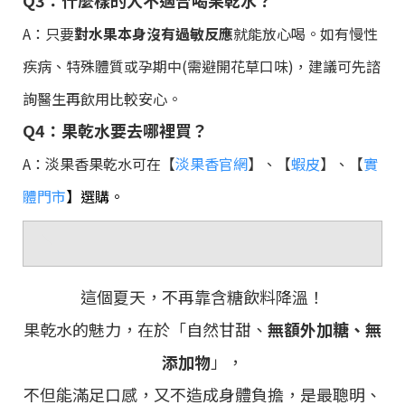
A：只要
對水果本身沒有過敏反應
就能放心喝。如有慢性
疾病、特殊體質或孕期中(需避開花草口味)，建議可先諮
詢醫生再飲用比較安心。
Q4：果乾水要去哪裡買？
A：淡果香果乾水可在【
淡果香官網
】、【
蝦皮
】、【
實
體門市
】
選購。
◆
這個夏天，不再靠含糖飲料降溫！
果乾水的魅力，在於「自然甘甜、
無額外加糖、無
添加物
」，
不但能滿足口感，又不造成身體負擔，是最聰明、