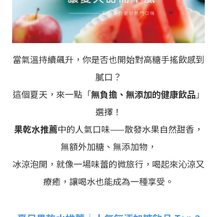
當氣溫持續飆升，你是否也開始對高糖手搖飲感到
膩口？
這個夏天，來一點「
無負擔、無添加的健康飲品
」
選擇！
果乾水推薦
中的人氣口味——散發水果自然甜香，
無額外加糖、無添加物，
冰涼泡開，就像一場味蕾的微旅行，喝起來沁涼又
療癒，讓喝水也能成為一種享受。