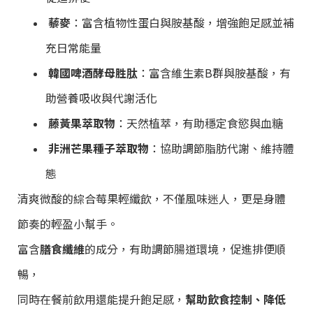
藜麥
：富含植物性蛋白與胺基酸，增強飽足感並補
充日常能量
韓國啤酒酵母胜肽
：富含維生素B群與胺基酸，有
助營養吸收與代謝活化
藤黃果萃取物
：天然植萃，有助穩定食慾與血糖
非洲芒果種子萃取物
：協助調節脂肪代謝、維持體
態
清爽微酸的綜合莓果輕纖飲，不僅風味迷人，更是身體
節奏的輕盈小幫手。
富含
膳食纖維
的成分，有助調節腸道環境，促進排便順
暢，
同時在餐前飲用還能提升飽足感，
幫助飲食控制、降低