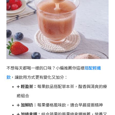
不想每天都喝一樣的口味？小編推薦你這樣
搭配輕纖
飲
，讓飲用方式更有變化又加分：
➕
輕盈茶：
莓果飲品搭配草本茶，酸香與清爽的療
癒組合
➕
加鮮奶：
莓果優格風味飲，適合早晨提振精神
➕
加綠拿鐵：
結合蔬果的莓果綠拿鐵推薦，營養又