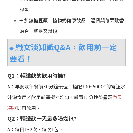
輕盈
➕
加無糖豆漿：
植物奶健康飲品，溫潤與莓果酸香
融合，飽足又滑順
纖女淡知識Q&A，飲用前一定
◆
要看！
Q1：輕纖飲的飲用時機?
A：早餐或午餐前30分鐘最佳！搭配300~500CC的常溫水
沖泡食用／飲用前需攪拌均勻，靜置15分鐘後呈現
微果
凍狀
即可飲用。
Q2：輕纖飲一天最多喝幾包?
A：每日1~2次，每次1包。