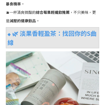
暴食機率
。
🫐一杯清爽微酸的
綜合莓果輕纖飲推薦
，不只美味，更
是
減壓的健康飲品
。
🌿
淡果香輕盈茶：找回你的S曲
◆
線