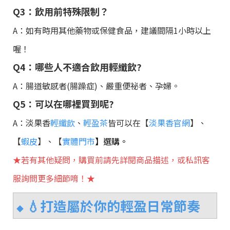
Q3：飲用前特殊限制？
A：如有時用其他藥物或保健食品，建議間隔1小時以上
喔！
Q4：哪些人不適合飲用輕纖飲?
A：腸道敏感者(腸躁症)、嚴重便祕者、孕婦。
Q5：可以在哪裡買到呢?
A：淡果香
輕纖飲
、
輕盈茶
皆可以在【
淡果香官網
】、
【
蝦皮
】、【
實體門市
】
選購。
★若有其他疑問，購買前請先詳閱商品描述，或私訊客
服詢問更多細節唷！★
💧打造屬於你的輕盈日常節奏
◆