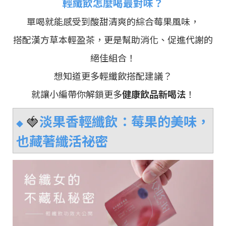
輕纖飲
怎麼喝最對味？
單喝就能感受到酸甜清爽的綜合莓果風味，
搭配漢方草本輕盈茶，更是幫助消化、促進代謝的
絕佳組合！
想知道更多輕纖飲搭配建議？
就讓小編帶你解鎖更多
健康飲品新喝法
！
🍓
淡果香輕纖飲
：莓果的美味，
◆
也藏著纖活祕密