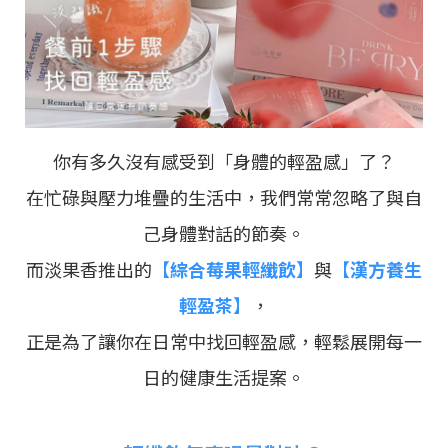
你有多久沒有感受到「身體的輕盈感」了？
在忙碌與壓力堆疊的生活中，我們常常忽略了與自
己身體對話的節奏。
而淡果香推出的
【
綜合莓果輕纖飲
】
與
【
漢方養生
輕盈茶
】
，
正是為了讓你在日常中找回輕盈感，輕鬆展開每一
日的健康生活提案。