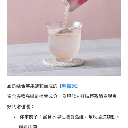
嚴選綜合莓果調和而成的【
輕纖飲
】
富含多種高機能植萃成分，為現代人打造輕盈節奏與良
好代謝循環：
洋車前子
：富含水溶性膳食纖維，幫助腸道蠕動、
促進排便