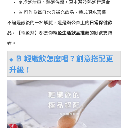
❄️ 冷泡清爽、熱泡溫潤，草本茶冷熱泡皆適合
☕ 可作為每日水分補充飲品，養成喝水習慣
不論是飯後的一杯解膩，還是辦公桌上的
日常保健飲
品
，【輕盈茶】都是你
輕盈生活飲品推薦
的默默支持
者。
🥛
輕纖飲怎麼喝？創意搭配更
◆
升級！