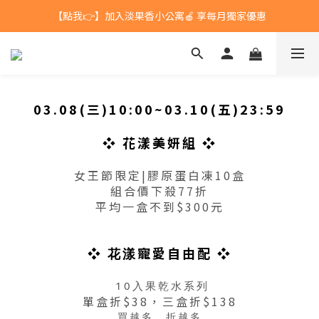
【點我👉】加入淡果香小公寓🍎 享每月獨家優惠
台灣$1200 免運 / 港澳 $5000 免運
台灣$1200 免運 / 港澳 $5000 免運
03.08(三)10:00~03.10(五)23:59
❖ 花漾美妍組
❖
女王節限定|膠原蛋白凍10盒
組合價下殺77折
平均一盒不到$300元
❖
寵愛自由配 ❖
花漾
10入果乾水系列
單盒折$38，三盒折$138
買越多，折越多