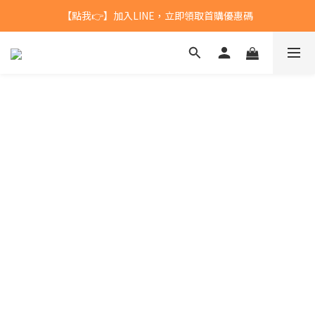
【點我👉】加入LINE，立即領取首購優惠碼
台灣$1200 免運 / 港澳 $5000 免運
【點我👉】加入淡果香小公寓🍎 享每月獨家優惠
台灣$1200 免運 / 港澳 $5000 免運