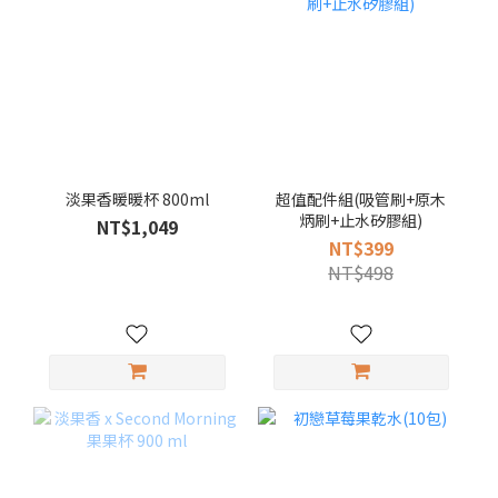
淡果香暖暖杯 800ml
超值配件組(吸管刷+原木
炳刷+止水矽膠組)
NT$1,049
NT$399
NT$498