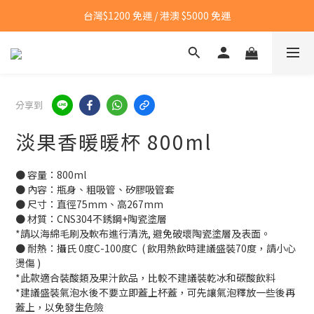
台灣$1200 免運 / 港澳 $5000 免運
台灣$1200 免運 / 港澳 $5000 免運
【點我👉】加入LINE，立即領取首購優惠碼
【點我👉】加入淡果香小公寓🍎 享每月獨家優惠
分享到
台灣$1200 免運 / 港澳 $5000 免運
淡果香暖暖杯 800ml
● 容量：800ml
● 內容：瓶身、粗吸管、矽膠吸管套
● 尺寸：直徑75mm、高267mm
● 材質：CNS304不銹鋼+陶瓷塗層
*請以海綿毛刷及軟布進行清洗, 避免破壞陶瓷塗層及表面。
● 耐熱：攝氏 0度C-100度C  ( 飲用熱飲時建議盛裝70度，請小心
燙傷 )
*此款適合裝酸類及果汁飲品，比較不建議裝乾冰和碳酸飲料
*建議盛裝氣泡水後不要立即蓋上杯蓋，可先讓氣泡釋放一些後再
蓋上，以免發生危險