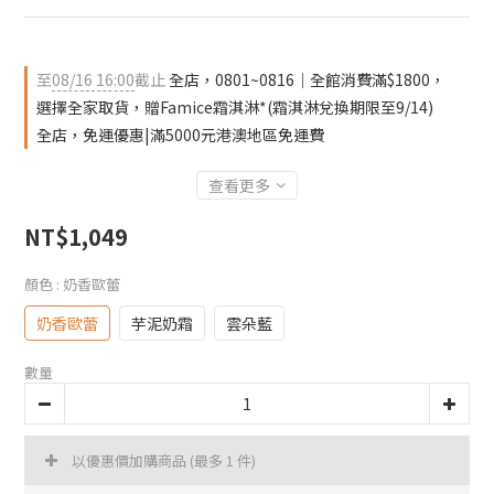
至
08/16 16:00
截止
全店，0801~0816｜全館消費滿$1800，
選擇全家取貨，贈Famice霜淇淋*(霜淇淋兌換期限至9/14)
全店，免運優惠|滿5000元港澳地區免運費
查看更多
NT$1,049
顏色
: 奶香歐蕾
奶香歐蕾
芋泥奶霜
雲朵藍
數量
以優惠價加購商品
(最多 1 件)