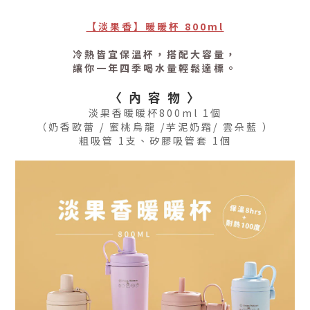
【淡果香】暖暖杯 800ml
冷熱皆宜保溫杯，搭配大容量，
讓你一年四季喝水量輕鬆達標。
〈 內 容 物 〉
淡果香暖暖杯800ml 1個
（奶香歐蕾 / 蜜桃烏龍 /
芋泥奶霜
/ 雲朵藍
）
粗吸管 1支、矽膠吸管套 1個