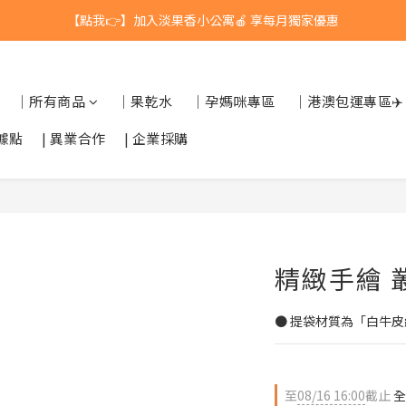
【點我👉】加入淡果香小公寓🍎 享每月獨家優惠
台灣$1200 免運 / 港澳 $5000 免運
台灣$1200 免運 / 港澳 $5000 免運
｜所有商品
｜果乾水
｜孕媽咪專區
｜港澳包運專區✈️
據點
| 異業合作
| 企業採購
精緻手繪 叢
● 提袋材質為「白牛皮
至
08/16 16:00
截止
全