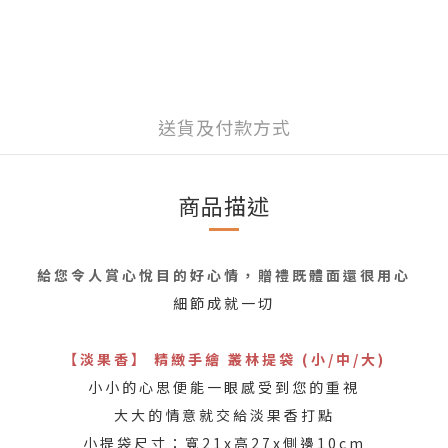
送貨及付款方式
商品描述
給您令人賞心悅目的好心情，贈禮既體面還很用心
細節成就一切
【淡果香】 精緻手繪 叢林提袋 (小/中/大)
小小的心思便能一眼感受到您的重視
大大的情意就交給淡果香打點
小提袋尺寸：寬21x高27x側邊10cm