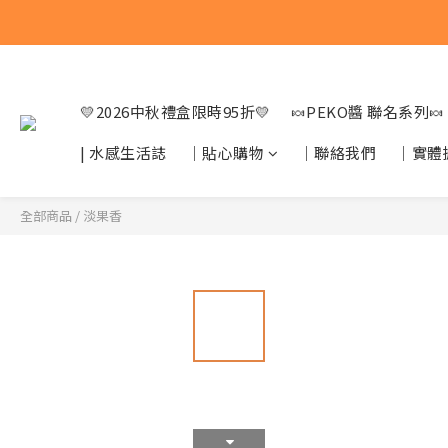
💛2026中秋禮盒限時95折💛
🍬PEKO醬 聯名系列🍬
| 水感生活誌
｜貼心購物
｜聯絡我們
｜實體
全部商品
/
淡果香