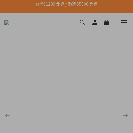
台灣$1200 免運 / 港澳 $5000 免運
【點我👉】加入LINE，立即領取首購優惠碼
【點我👉】加入淡果香小公寓🍎 享每月獨家優惠
台灣$1200 免運 / 港澳 $5000 免運