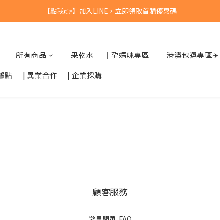
【點我👉】加入LINE，立即領取首購優惠碼
台灣$1200 免運 / 港澳 $5000 免運
【點我👉】加入淡果香小公寓🍎 享每月獨家優惠
｜所有商品
｜果乾水
｜孕媽咪專區
｜港澳包運專區✈️
台灣$1200 免運 / 港澳 $5000 免運
據點
| 異業合作
| 企業採購
顧客服務
常見問題 FAQ