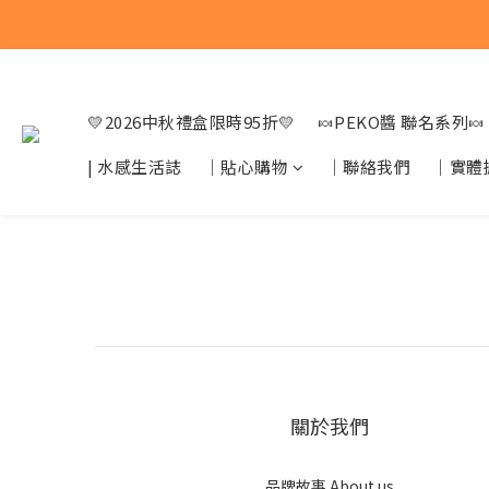
💛2026中秋禮盒限時95折💛
🍬PEKO醬 聯名系列🍬
| 水感生活誌
｜貼心購物
｜聯絡我們
｜實體
關於我們
品牌故事 About us