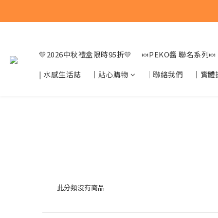
💛2026中秋禮盒限時95折💛
🍬PEKO醬 聯名系列🍬
| 水感生活誌
｜貼心購物
｜聯絡我們
｜實體
此分類沒有商品