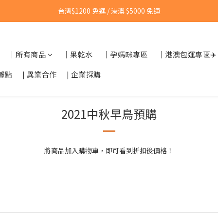
台灣$1200 免運 / 港澳 $5000 免運
台灣$1200 免運 / 港澳 $5000 免運
【點我👉】加入LINE，立即領取首購優惠碼
｜所有商品
｜果乾水
｜孕媽咪專區
｜港澳包運專區✈️
【點我👉】加入淡果香小公寓🍎 享每月獨家優惠
據點
| 異業合作
| 企業採購
台灣$1200 免運 / 港澳 $5000 免運
2021中秋早鳥預購
將商品加入購物車，即可看到折扣後價格！