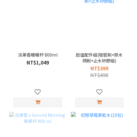
淡果香暖暖杯 800ml
超值配件組(吸管刷+原木
炳刷+止水矽膠組)
NT$1,049
NT$399
NT$498