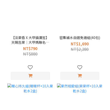
【淡果香 X 大甲鎮瀾宮】
密集補水自選免運組(40包)
天賜吉果｜大甲媽聯名禮
NT$1,690
盒
NT$790
NT$2,280
NT$880