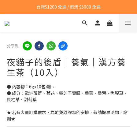
台灣$1200 免運 / 港澳 $5000 免運
台灣$1200 免運 / 港澳 $5000 免運
【點我👉】加入LINE，立即領取首購優惠碼
【點我👉】加入淡果香小公寓🍎 享每月獨家優惠
分享到
台灣$1200 免運 / 港澳 $5000 免運
夜貓子的後盾｜養氣｜漢方養
生茶（10入）
● 內容物：6gx10包/罐。
● 成分：歐洲薄荷、菊花、靈芝子實體、桑葚、桑葉、魚腥草、
夏枯草、甜菊葉
★ 若有大量訂購需求，為避免耽誤您的安排，敬請提早洽詢，謝
謝★