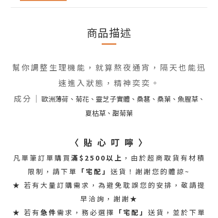
商品描述
幫你調整生理機能，就算熬夜通宵，隔天也能迅
速進入狀態，精神奕奕。
成分｜
歐洲薄荷、菊花、靈芝子實體、桑葚、桑葉、魚腥草、
夏枯草、甜菊葉
〈 貼 心 叮 嚀 〉
凡單筆訂單購買
滿$2500以上
，由於超商取貨有材積
限制，請下單
「宅配」
送貨！謝謝您的體諒~
★ 若有大量訂購需求，為避免耽誤您的安排，敬請提
早洽詢，謝謝★
★ 若有
急件
需求，務必選擇
「宅配」
送貨，並於下單