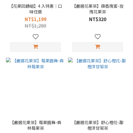
【花果回饋組】4 入特惠｜口
【嚴選花果茶】蘋香瑰蜜-玫
味任選
瑰花果茶
NT$1,199
NT$320
NT$1,280
【嚴選花果茶】莓果圓舞-森
【嚴選花果茶】舒心橙花-甜
林莓果茶
橙洋甘菊茶