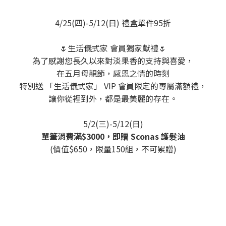
4/25(四)-5/12(日) 禮盒單件95折
🌷生活儀式家 會員獨家獻禮🌷
為了感謝您長久以來對淡果香的支持與喜愛，
在五月母親節，感恩之情的時刻
特別送 「生活儀式家」 VIP 會員限定的專屬滿額禮，
讓你從裡到外，都是最美麗的存在。
5/2(三)-5/12(日)
單筆消費滿$3000，即贈 Sconas 護髮油
(價值$650，限量150組，不可累贈)