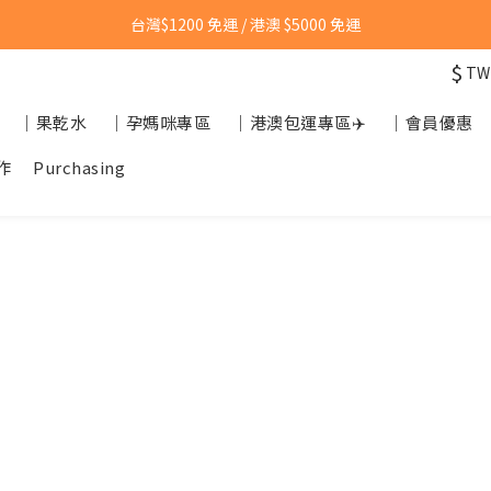
台灣$1200 免運 / 港澳 $5000 免運
台灣$1200 免運 / 港澳 $5000 免運
$
TW
【點我👉】加入LINE，立即領取首購優惠碼
｜果乾水
｜孕媽咪專區
｜港澳包運專區✈️
｜會員優惠
【點我👉】加入淡果香小公寓🍎 享每月獨家優惠
作
Purchasing
台灣$1200 免運 / 港澳 $5000 免運