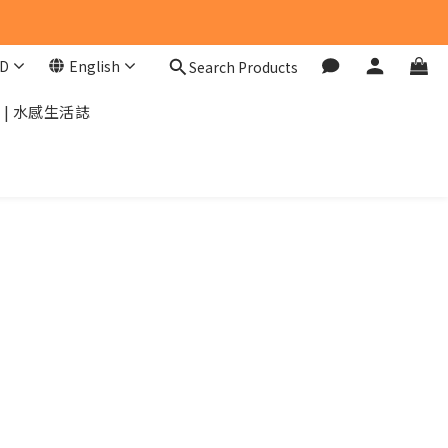
D
English
Search Products
| 水感生活誌