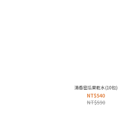
清香密瓜果乾水(10包)
NT$540
NT$590