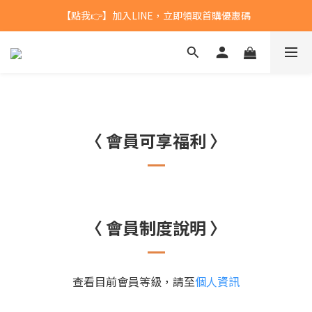
【點我👉】加入LINE，立即領取首購優惠碼
台灣$1200 免運 / 港澳 $5000 免運
【點我👉】加入淡果香小公寓🍎 享每月獨家優惠
台灣$1200 免運 / 港澳 $5000 免運
〈 會員可享福利 〉
〈 會員制度說明 〉
查看目前會員等級，請至
個人資訊