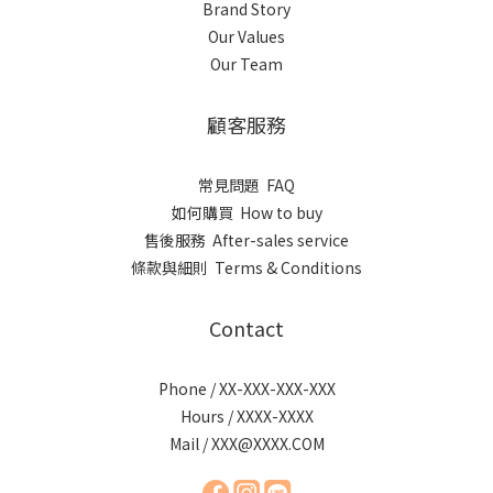
Brand Story
Our Values
Our Team
顧客服務
常見問題 FAQ
如何購買 How to buy
售後服務 After-sales service
條款與細則 Terms & Conditions
Contact
Phone / XX-XXX-XXX-XXX
Hours / XXXX-XXXX
Mail / XXX@XXXX.COM