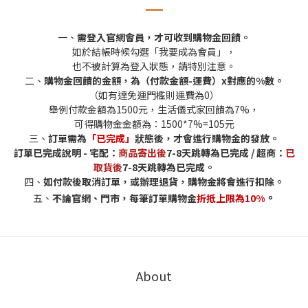
一、
需登入官網會員，才可收到購物金回饋。
如於結帳時候勾選「我要成為會員」，
也不被計算為登入狀態，請特別注意。
二、
購物金回饋的金額，為（付款金額-運費）x對應的%數。
（如有達免運門檻則運費為0）
舉例付款金額為1500元，生活儀式家回饋為7%，
可得購物金金額為：1500*7%=105元
三、
訂單需為
「已完成」
狀態後，才會進行購物金的發放。
訂單已完成說明 - 宅配：
商品寄出後
7-8天跳轉為已完成 / 超商：
已
取貨後
7-8天跳轉為已完成。
四、
如付款後取消訂單，或辦理退貨，購物金將會進行扣除。
。
五、
不論官網、門市，每筆訂單購物金
折抵上限為10%
About