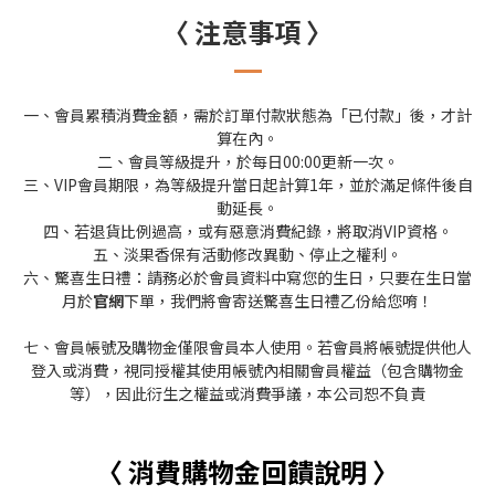
〈 注意事項 〉
一、會員累積消費金額，需於訂單付款狀態為「已付款」後，才計
算在內。
二、會員等級提升，於每日00:00更新一次。
三、VIP會員期限，為等級提升當日起計算1年，並於滿足條件後自
動延長。
四、若退貨比例過高，或有惡意消費紀錄，將取消VIP資格。
五、淡果香保有活動修改異動、停止之權利。
六、驚喜生日禮：請務必於會員資料中寫您的生日，只要在生日當
月於
官網
下單，我們將會寄送驚喜生日禮乙份給您唷！
七、會員帳號及購物金僅限會員本人使用。若會員將帳號提供他人
登入或消費，視同授權其使用帳號內相關會員權益（包含購物金
等），因此衍生之權益或消費爭議，本公司恕不負責
〈 消費購物金回饋說明 〉