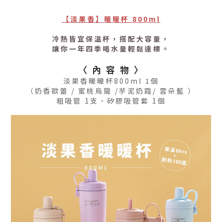
【淡果香】暖暖杯 800ml
冷熱皆宜保溫杯，搭配大容量，
讓你一年四季喝水量輕鬆達標。
〈 內 容 物 〉
淡果香暖暖杯800ml 1個
（奶香歐蕾 / 蜜桃烏龍 /
芋泥奶霜
/ 雲朵藍
）
粗吸管 1支、矽膠吸管套 1個