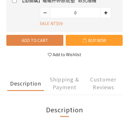
【加價購】暖暖杯矽膠底墊 *款式隨機
SALE NT$59
ADD TO CART
BUY NOW
Add to Wishlist
Shipping &
Customer
Description
Payment
Reviews
Description