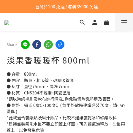
台灣$1200 免運 / 港澳 $5000 免運
台灣$1200 免運 / 港澳 $5000 免運
【點我👉】加入LINE，立即領取首購優惠碼
【點我👉】加入淡果香小公寓🍎 享每月獨家優惠
Share
台灣$1200 免運 / 港澳 $5000 免運
淡果香暖暖杯 800ml
● 容量：800ml
● 內容：瓶身、粗吸管、矽膠吸管套
● 尺寸：直徑75mm、高267mm
● 材質：CNS304不銹鋼+陶瓷塗層
*請以海綿毛刷及軟布進行清洗, 避免破壞陶瓷塗層及表面。
● 耐熱：攝氏 0度C-100度C  ( 飲用熱飲時建議盛裝70度，請小心
燙傷 )
*此款適合裝酸類及果汁飲品，比較不建議裝乾冰和碳酸飲料
*建議盛裝氣泡水後不要立即蓋上杯蓋，可先讓氣泡釋放一些後再
蓋上，以免發生危險