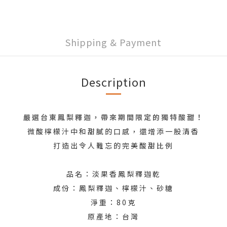
Shipping & Payment
Description
嚴選台東鳳梨釋迦，帶來期間限定的獨特酸甜！
微酸檸檬汁中和甜膩的口感，還增添一股清香
打造出令人難忘的完美酸甜比例
品名：淡果香鳳梨釋迦乾
成份：鳳梨釋迦、檸檬汁、砂糖
淨重：80克
原產地：台灣