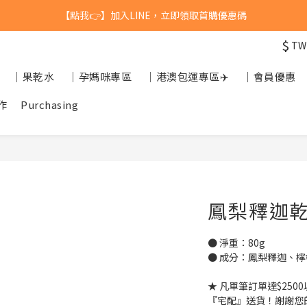
【點我👉】加入LINE，立即領取首購優惠碼
台灣$1200 免運 / 港澳 $5000 免運
【點我👉】加入淡果香小公寓🍎 享每月獨家優惠
$
TW
台灣$1200 免運 / 港澳 $5000 免運
｜果乾水
｜孕媽咪專區
｜港澳包運專區✈️
｜會員優惠
作
Purchasing
鳳梨釋迦
● 淨重：80g
● 成分：鳳梨釋迦、
★ 凡單筆訂單達$25
『宅配』送貨！謝謝您