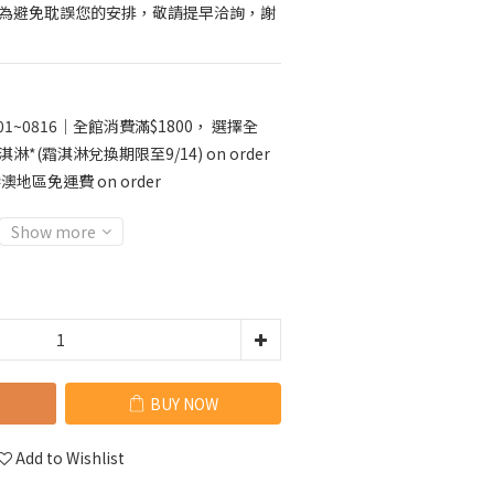
，為避免耽誤您的安排，敬請提早洽詢，謝
01~0816｜全館消費滿$1800， 選擇全
淋*(霜淇淋兌換期限至9/14) on order
澳地區免運費 on order
Show more
BUY NOW
Add to Wishlist