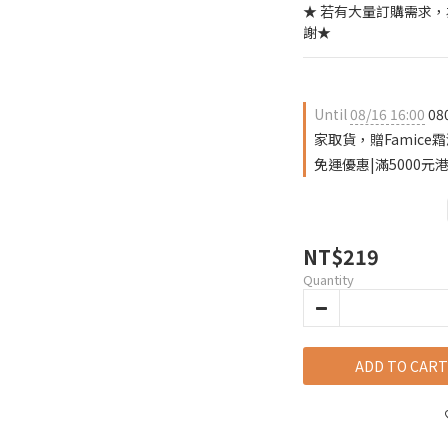
★ 若有大量訂購需求
謝★
Until
08/16 16:00
08
家取貨，贈Famice霜淇
免運優惠|滿5000元港
NT$219
Quantity
ADD TO CART