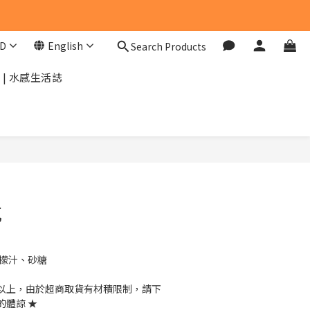
D
English
Search Products
| 水感生活誌
BUY NOW
乾
檸檬汁、砂糖
00以上，由於超商取貨有材積限制，請下
的體諒 ★