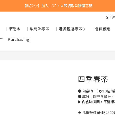
台灣$1200 免運 / 港澳 $5000 免運
【點我👉】加入淡果香小公寓🍎 享每月獨家優惠
$
TW
台灣$1200 免運 / 港澳 $5000 免運
｜果乾水
｜孕媽咪專區
｜港澳包運專區✈️
｜會員優惠
作
Purchasing
四季春茶
● 內容物：3gx10包/
● 成分：四季春茶葉。
► 內含咖啡因，不建
★ 凡單筆訂單達$25