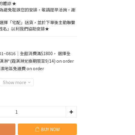
的體諒 ★
，為避免耽誤您的安排，敬請提早洽詢，謝
必選擇「宅配」送貨，並於下單後主動聯繫
姓名」以利我們協助安排★
01~0816｜全館消費滿$1800， 選擇全
淋*(霜淇淋兌換期限至9/14) on order
澳地區免運費 on order
Show more
BUY NOW