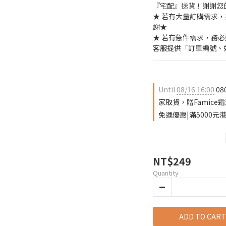
『宅配』送貨！謝謝您
★ 若有大量訂購需求
謝★
★ 若有急件需求，務
客服提供「訂單編號、
Until
08/16 16:00
08
家取貨，贈Famice霜淇
免運優惠|滿5000元港
NT$249
Quantity
ADD TO CART