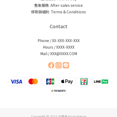
售後服務 After-sales service
條款與細則 Terms & Conditions
Contact
Phone / XX-XXX-XXX-XXX
Hours / XXXX-XXXX
Mail / XXX@XXXX.COM
Copyright © 2023 淡果香 From Nature