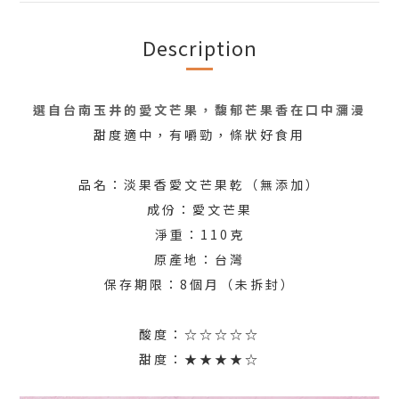
Description
選自台南玉井的愛文芒果，馥郁芒果香在口中瀰漫
甜度適中，有嚼勁，條狀好食用
品名：淡果香愛文芒果乾（無添加）
成份：愛文芒果
淨重：110克
原產地：台灣
保存期限：8個月（未拆封）
酸度：☆☆☆☆☆
甜度：★★★★☆