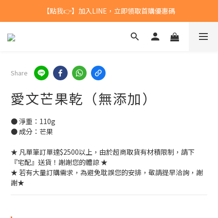
【點我👉】加入LINE，立即領取首購優惠碼
台灣$1200 免運 / 港澳 $5000 免運
【點我👉】加入淡果香小公寓🍎 享每月獨家優惠
台灣$1200 免運 / 港澳 $5000 免運
Share
愛文芒果乾（無添加）
● 淨重：110g
● 成分：芒果
★ 凡單筆訂單達$2500以上，由於超商取貨有材積限制，請下
『宅配』送貨！謝謝您的體諒 ★
★ 若有大量訂購需求，為避免耽誤您的安排，敬請提早洽詢，謝
謝★