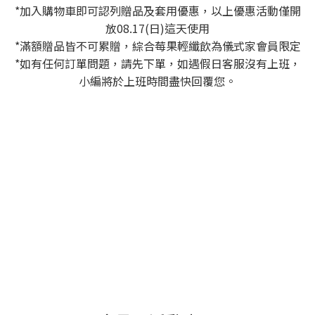
*加入購物車即可認列贈品及套用優惠，以上優惠活動僅開
放08.17(日)這天使用
*滿額贈品皆不可累贈，綜合莓果輕纖飲為儀式家會員限定
*如有任何訂單問題，請先下單，如遇假日客服沒有上班，
小編將於上班時間盡快回覆您。