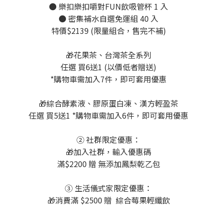
● 樂扣樂扣嚼對FUN飲吸管杯 1 入
● 密集補水自選免運組 40 入
特價$2139 (限量組合，售完不補)
🎁花果茶、台灣茶全系列
任選 買6送1 (以價低者贈送)
*購物車需加入7件，即可套用優惠
🎁綜合酵素液、膠原蛋白凍、漢方輕盈茶
任選 買5送1 *購物車需加入6件，即可套用優惠
② 社群限定優惠：
🎁加入社群，輸入優惠碼
滿$2200 贈 無添加鳳梨乾乙包
③ 生活儀式家限定優惠：
🎁消費滿 $2500 贈 綜合莓果輕纖飲