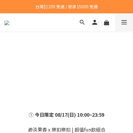
台灣$1200 免運 / 港澳 $5000 免運
台灣$1200 免運 / 港澳 $5000 免運
【點我👉】加入LINE，立即領取首購優惠碼
【點我👉】加入淡果香小公寓🍎 享每月獨家優惠
台灣$1200 免運 / 港澳 $5000 免運
①
今日限定 08/17(日) 10:00~23:59
🎁淡果香 x 樂扣樂扣 | 超值fun飲組合