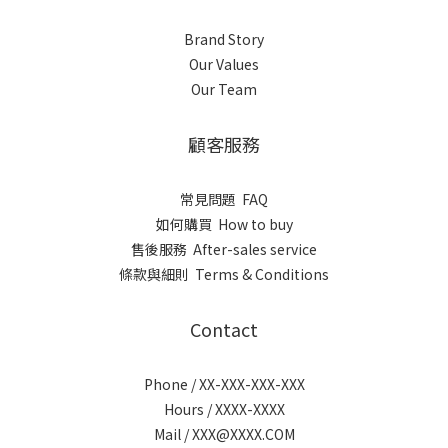
Brand Story
Our Values
Our Team
顧客服務
常見問題 FAQ
如何購買 How to buy
售後服務 After-sales service
條款與細則 Terms & Conditions
Contact
Phone / XX-XXX-XXX-XXX
Hours / XXXX-XXXX
Mail / XXX@XXXX.COM